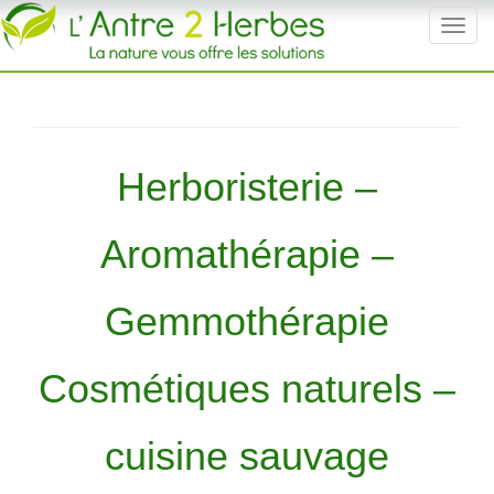
T
o
g
g
l
e
Herboristerie –
n
a
v
Aromathérapie –
i
g
a
Gemmothérapie
t
i
Cosmétiques naturels –
o
n
cuisine sauvage